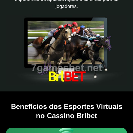
jogadores.
Benefícios dos Esportes Virtuais
no Cassino Brlbet