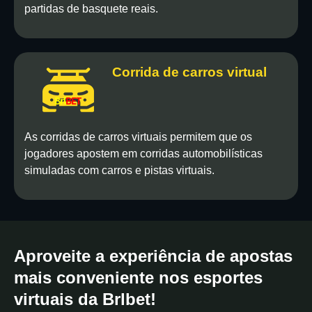
partidas de basquete reais.
Corrida de carros virtual
As corridas de carros virtuais permitem que os
jogadores apostem em corridas automobilísticas
simuladas com carros e pistas virtuais.
Aproveite a experiência de apostas
mais conveniente nos esportes
virtuais da Brlbet!