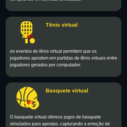
Tênis virtual
os eventos de tênis virtual permitem que os
jogadores apostem em partidas de tênis virtuais entre
jogadores gerados por computador.
Basquete virtual
O basquete virtual oferece jogos de basquete
simulados para apostas, capturando a emoção de