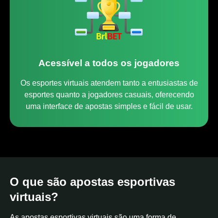
Acessível a todos os jogadores
Os esportes virtuais atendem tanto a entusiastas de
esportes quanto a jogadores casuais, oferecendo
uma interface de apostas simples e fácil de usar.
O que são apostas esportivas
virtuais?
As apostas esportivas virtuais são uma forma de