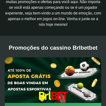
muitas promoções e ofertas para você aqui. Não importa
se você está apenas começando ou se é um jogador
experiente, seja bem-vindo a um mundo de emoção, com
apenas o melhor em jogos on-line. Venha e junte-se a
nós hoje mesmo!
Promoções do cassino Brlbetbet