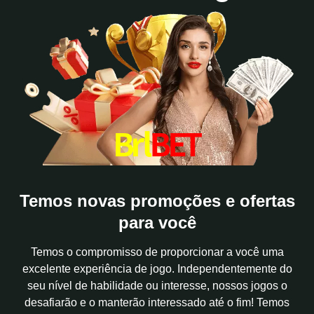
Temos novas promoções e ofertas
para você
Temos o compromisso de proporcionar a você uma
excelente experiência de jogo. Independentemente do
seu nível de habilidade ou interesse, nossos jogos o
desafiarão e o manterão interessado até o fim! Temos