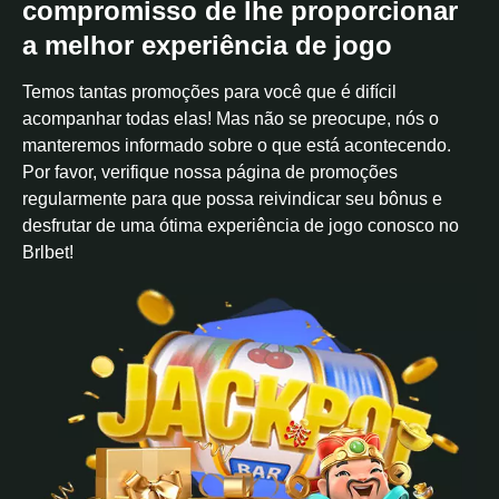
compromisso de lhe proporcionar
a melhor experiência de jogo
Temos tantas promoções para você que é difícil
acompanhar todas elas! Mas não se preocupe, nós o
manteremos informado sobre o que está acontecendo.
Por favor, verifique nossa página de promoções
regularmente para que possa reivindicar seu bônus e
desfrutar de uma ótima experiência de jogo conosco no
Brlbet!