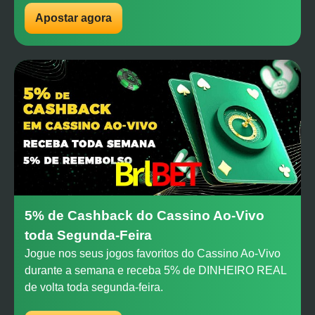
Apostar agora
5% de Cashback do Cassino Ao-Vivo
toda Segunda-Feira
Jogue nos seus jogos favoritos do Cassino Ao-Vivo
durante a semana e receba 5% de DINHEIRO REAL
de volta toda segunda-feira.