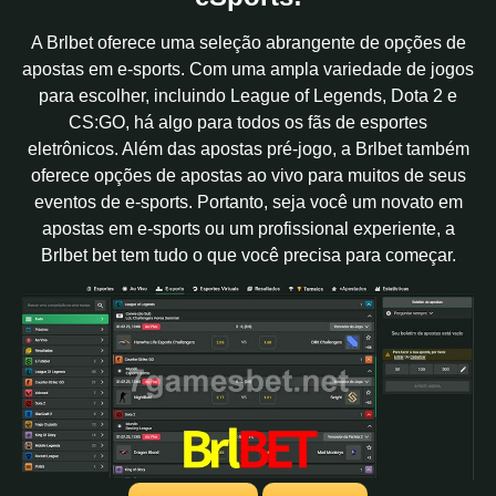
A Brlbet oferece uma seleção abrangente de opções de
apostas em e-sports. Com uma ampla variedade de jogos
para escolher, incluindo League of Legends, Dota 2 e
CS:GO, há algo para todos os fãs de esportes
eletrônicos. Além das apostas pré-jogo, a Brlbet também
oferece opções de apostas ao vivo para muitos de seus
eventos de e-sports. Portanto, seja você um novato em
apostas em e-sports ou um profissional experiente, a
Brlbet bet tem tudo o que você precisa para começar.