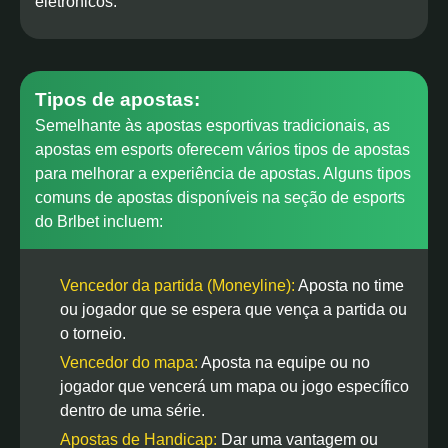
eletrônicos.
Tipos de apostas:
Semelhante às apostas esportivas tradicionais, as
apostas em esports oferecem vários tipos de apostas
para melhorar a experiência de apostas. Alguns tipos
comuns de apostas disponíveis na seção de esports
do Brlbet incluem:
Vencedor da partida (Moneyline):
Aposta no time
ou jogador que se espera que vença a partida ou
o torneio.
Vencedor do mapa:
Aposta na equipe ou no
jogador que vencerá um mapa ou jogo específico
dentro de uma série.
Apostas de Handicap:
Dar uma vantagem ou