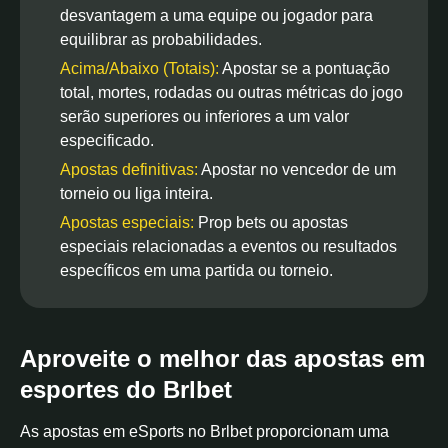
desvantagem a uma equipe ou jogador para
equilibrar as probabilidades.
Acima/Abaixo (Totais):
Apostar se a pontuação
total, mortes, rodadas ou outras métricas do jogo
serão superiores ou inferiores a um valor
especificado.
Apostas definitivas:
Apostar no vencedor de um
torneio ou liga inteira.
Apostas especiais:
Prop bets ou apostas
especiais relacionadas a eventos ou resultados
específicos em uma partida ou torneio.
Aproveite o melhor das apostas em
esportes do Brlbet
As apostas em eSports no Brlbet proporcionam uma