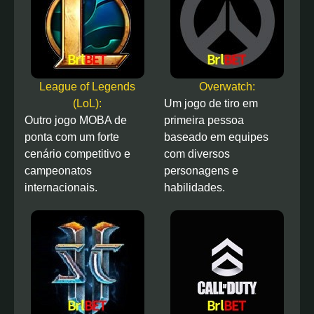
League of Legends
Overwatch:
(LoL):
Um jogo de tiro em
Outro jogo MOBA de
primeira pessoa
ponta com um forte
baseado em equipes
cenário competitivo e
com diversos
campeonatos
personagens e
internacionais.
habilidades.