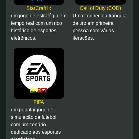
StarCraft II:
Call of Duty (COD)
um jogo de estratégia em
Uma conhecida franquia
tempo real com um rico
de tiro em primeira
histórico de esportes
pessoa com várias
eletrônicos.
iterações.
FIFA
um popular jogo de
simulação de futebol
com um cenário
dedicado aos esportes