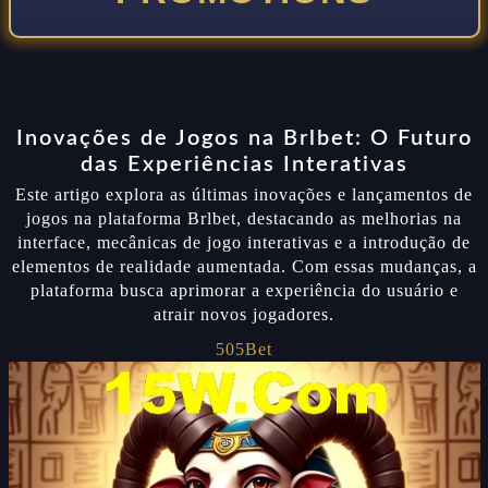
Inovações de Jogos na Brlbet: O Futuro
das Experiências Interativas
Este artigo explora as últimas inovações e lançamentos de
jogos na plataforma Brlbet, destacando as melhorias na
interface, mecânicas de jogo interativas e a introdução de
elementos de realidade aumentada. Com essas mudanças, a
plataforma busca aprimorar a experiência do usuário e
atrair novos jogadores.
505Bet