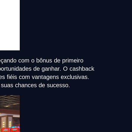
eçando com o bônus de primeiro
oportunidades de ganhar. O cashback
s fiéis com vantagens exclusivas.
r suas chances de sucesso.