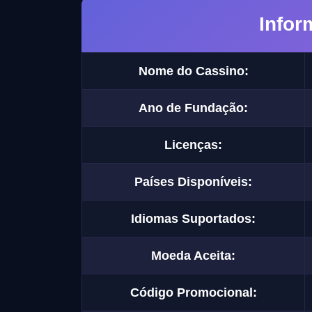
Infor
Nome do Cassino:
Ano de Fundação:
Licenças:
Países Disponíveis:
Idiomas Suportados:
Moeda Aceita:
Código Promocional: