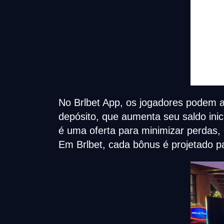
No Brlbet App, os jogadores podem 
depósito, que aumenta seu saldo ini
é uma oferta para minimizar perdas,
Em Brlbet, cada bônus é projetado p