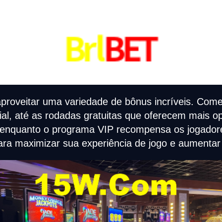
aproveitar uma variedade de bônus incríveis. Com
cial, até as rodadas gratuitas que oferecem mais 
 enquanto o programa VIP recompensa os jogadore
ara maximizar sua experiência de jogo e aumenta