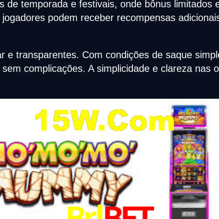
 de temporada e festivais, onde bônus limitados e
, jogadores podem receber recompensas adicionais
r e transparentes. Com condições de saque simple
sem complicações. A simplicidade e clareza nas o