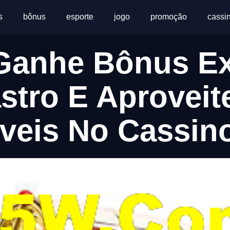
s
bônus
esporte
jogo
promoção
cassi
 Ganhe Bônus E
tro E Aproveit
veis No Cassin