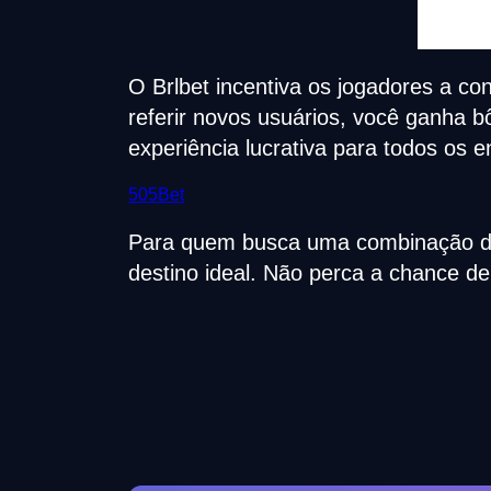
O Brlbet incentiva os jogadores a c
referir novos usuários, você ganha 
experiência lucrativa para todos os e
505Bet
Para quem busca uma combinação de d
destino ideal. Não perca a chance de