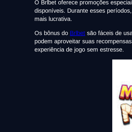
O Brlbet oferece promoções especiais
disponíveis. Durante esses períodos
mais lucrativa.
Os bônus do
Brlbet
são fáceis de usa
podem aproveitar suas recompensas 
experiência de jogo sem estresse.